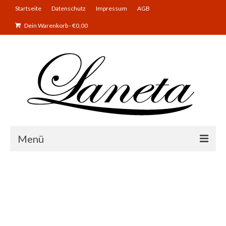
Startseite
Datenschutz
Impressum
AGB
Dein Warenkorb
-
€
0,00
Menü
Basteln
Kind und Baby
Badezimmer